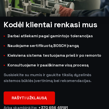
Kodėl klientai renkasi mus
Darbai atliekami pagal gamintojo tolerancijas
Naudojame sertifikuotą BOSCH įrangą
Kiekviena sistema testuojama prieš ir po remonto
Konsultuojame ir paaiškiname visą procesą
Susisiekite su mumis ir gaukite tikslią dyzelinės
sistemos būklės įvertinimą bei rekomendacijas.
RAŠYTI UŽKLAUSĄ
Arba skambinkite:
+370 656 45181